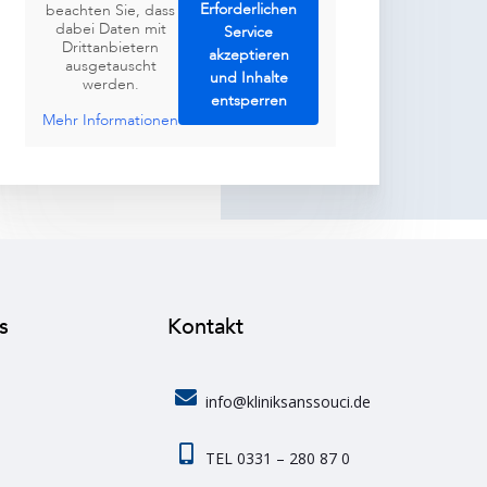
Erforderlichen
beachten Sie, dass
dabei Daten mit
Service
Drittanbietern
akzeptieren
ausgetauscht
und Inhalte
werden.
entsperren
Mehr Informationen
s
Kontakt
info@kliniksanssouci.de
TEL 0331 – 280 87 0